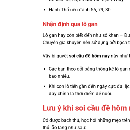
Hành Thổ nên đánh 56, 79, 30.
Nhận định qua lô gan
Lô gan hay còn biết đến như số khan – Đượ
Chuyên gia khuyên nên sử dụng bởi bạch t
Vậy bí quyết
soi cầu đề hôm nay
này như t
Các bạn theo dõi bảng thống kê lô gan 
bao nhiêu.
Khi con lô tiến gần đến ngày cực đại l
đây chính là thời điểm để nuôi.
Lưu ý khi soi cầu đề hôm
Có được bạch thủ, học hỏi những mẹo trên
thủ lão làng như sau: