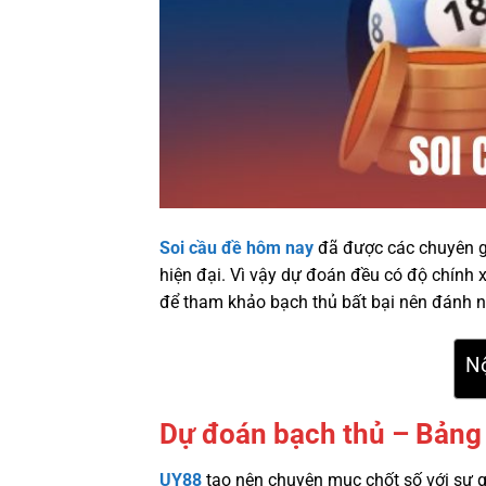
Soi cầu đề hôm nay
đã được các chuyên gi
hiện đại. Vì vậy dự đoán đều có độ chính x
để tham khảo bạch thủ bất bại nên đánh 
Nộ
Dự đoán bạch thủ – Bảng
UY88
tạo nên chuyên mục chốt số với sự g