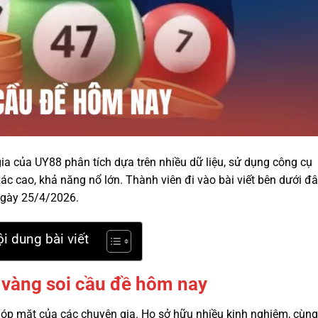
a của UY88 phân tích dựa trên nhiều dữ liệu, sử dụng công cụ
ác cao, khả năng nổ lớn. Thành viên đi vào bài viết bên dưới đ
ngày 25/4/2026.
i dung bài viết
 vàng soi cầu đề hôm nay
óp mặt của các chuyên gia. Họ sở hữu nhiều kinh nghiệm, cùng