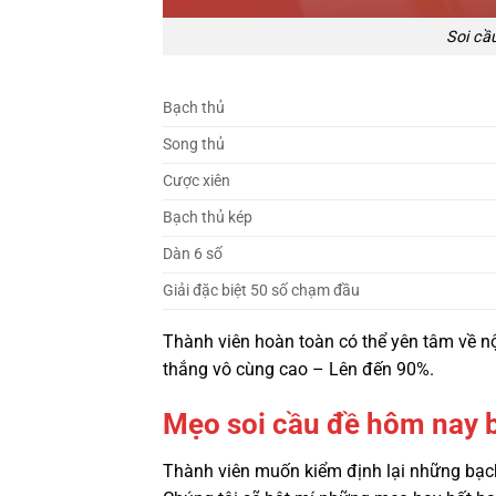
Soi cầ
Bạch thủ
Song thủ
Cược xiên
Bạch thủ kép
Dàn 6 số
Giải đặc biệt 50 số chạm đầu
Thành viên hoàn toàn có thể yên tâm về n
thắng vô cùng cao – Lên đến 90%.
Mẹo soi cầu đề hôm nay b
Thành viên muốn kiểm định lại những bạch