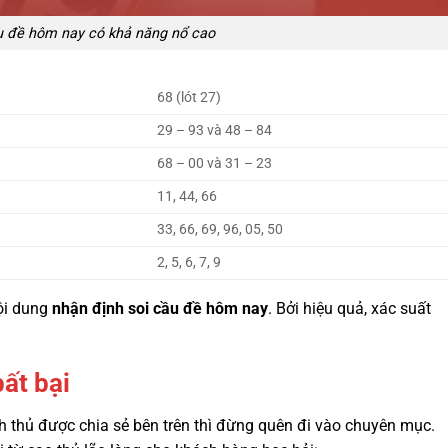
u đề hôm nay có khả năng nổ cao
68 (lót 27)
29 – 93 và 48 – 84
68 – 00 và 31 – 23
11, 44, 66
33, 66, 69, 96, 05, 50
2, 5, 6, 7, 9
ội dung
nhận định soi cầu đề hôm nay
. Bởi hiệu quả, xác suất
ất bại
 thủ được chia sẻ bên trên thì đừng quên đi vào chuyên mục.