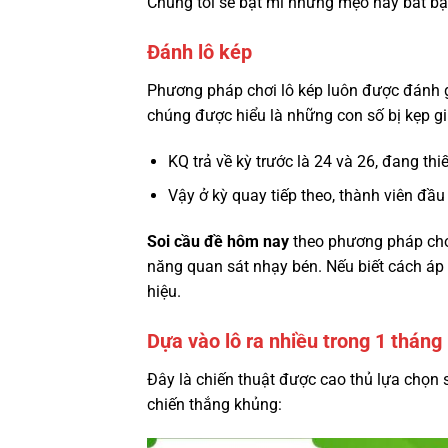
Chúng tôi sẽ bật mí những mẹo hay bất bại
Đánh lô kép
Phương pháp chơi lô kép luôn được đánh g
chúng được hiểu là những con số bị kẹp giữ
KQ trả về kỳ trước là 24 và 26, đang thi
Vậy ở kỳ quay tiếp theo, thành viên đầu
Soi cầu đề hôm nay
theo phương pháp chơi
năng quan sát nhạy bén. Nếu biết cách áp
hiệu.
Dựa vào lô ra nhiều trong 1 tháng
Đây là chiến thuật được cao thủ lựa chọn 
chiến thắng khủng: