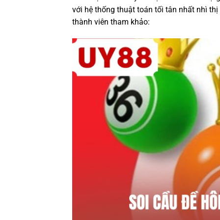
với hệ thống thuật toán tối tân nhất nhì t
thành viên tham khảo: