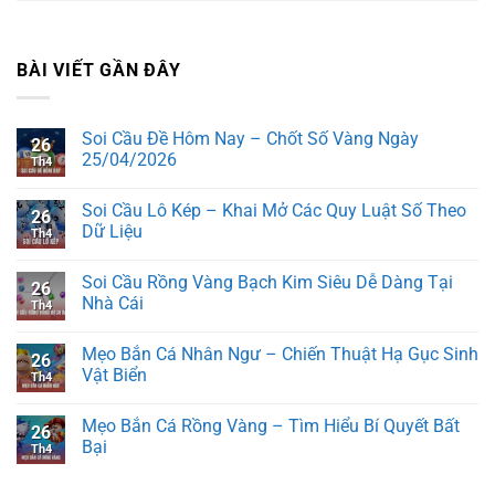
BÀI VIẾT GẦN ĐÂY
Soi Cầu Đề Hôm Nay – Chốt Số Vàng Ngày
26
25/04/2026
Th4
Không
có
Soi Cầu Lô Kép – Khai Mở Các Quy Luật Số Theo
bình
26
luận
Dữ Liệu
Th4
ở
Soi
Không
Cầu
có
Soi Cầu Rồng Vàng Bạch Kim Siêu Dễ Dàng Tại
Đề
bình
26
Hôm
luận
Nhà Cái
Th4
Nay
ở
–
Soi
Không
Chốt
Cầu
có
Mẹo Bắn Cá Nhân Ngư – Chiến Thuật Hạ Gục Sinh
Số
Lô
bình
26
Vàng
Kép
luận
Vật Biển
Th4
Ngày
–
ở
25/04/2026
Khai
Soi
Không
Mở
Cầu
có
Mẹo Bắn Cá Rồng Vàng – Tìm Hiểu Bí Quyết Bất
Các
Rồng
bình
26
Quy
Vàng
luận
Bại
Th4
Luật
Bạch
ở
Số
Kim
Mẹo
Không
Theo
Siêu
Bắn
có