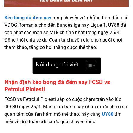
Kèo bóng đá đêm nay
rung chuyển với những trận đấu giải
VĐQG Romania cho đến Bundesliga hay Ligue 1. UY88 đã
cập nhật các màn so tài kịch tính nhất trong ngày 25/4.
Đồng thời chia sẻ dự đoán từ chuyên gia cho người chơi
tham khảo, tăng cơ hội thắng cược thể thao.
Nội dung bài viết
Nhận định kèo bóng đá đêm nay FCSB vs
Petrolul Ploiesti
FCSB vs Petrolul Ploiesti sắp có cuộc chạm trán vào lúc
00h30 ngày 25/4. Màn giao tranh này nhận được nhiều sự
quan tâm của fan hâm mộ thể thao. hãy cùng
UY88
tìm
hiểu về dự đoán odd cược qua chuyên mục: