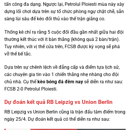
tấn công đa dạng. Ngược lại, Petrolul Ploiesti mùa này xây
dựng lối chơi dựa trên sự tổ chức phòng ngự chặt chẽ, sẵn
sàng lùi sâu để kéo đối thủ vào thế trận giằng co.
Thống kê chỉ ra rằng 5 cuộc đối đầu gần nhất giữa hai đội
thường kết thúc với ít bàn thắng (không quá 2 bàn/trận).
Tuy nhiên, với vị thế cửa trên, FCSB được kỳ vọng sẽ phá
vỡ thế bế tắc.
Dựa trên sự chênh lệch về đẳng cấp và điểm tựa lịch sử,
các chuyên gia tin vào 1 chiến thắng nhẹ nhàng cho đội
chủ nhà. Cụ thể
kèo bóng đá đêm nay
sẽ diễn ra như sau:
FCSB 2-0 Petrolul Ploiesti.
Dự đoán kết quả RB Leipzig vs Union Berlin
RB Leipzig vs Union Berlin cũng là trận đấu tâm điểm trong
ngày 25/4. Dự đoán kết quả có thể diễn ra như sau: