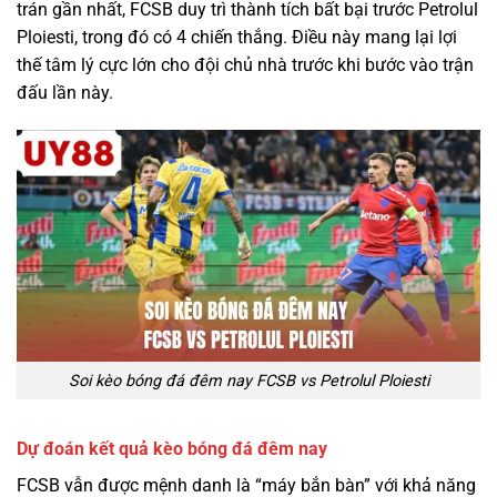
trán gần nhất, FCSB duy trì thành tích bất bại trước Petrolul
Ploiesti, trong đó có 4 chiến thắng. Điều này mang lại lợi
thế tâm lý cực lớn cho đội chủ nhà trước khi bước vào trận
đấu lần này.
Soi kèo bóng đá đêm nay FCSB vs Petrolul Ploiesti
Dự đoán kết quả kèo bóng đá đêm nay
FCSB vẫn được mệnh danh là “máy bắn bàn” với khả năng