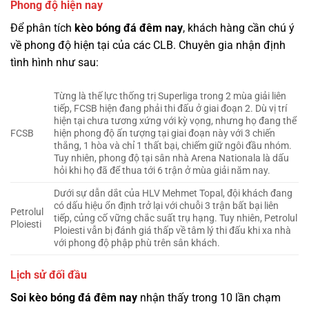
Phong độ hiện nay
Để phân tích
kèo bóng đá đêm nay
, khách hàng cần chú ý
về phong độ hiện tại của các CLB. Chuyên gia nhận định
tình hình như sau:
Từng là thế lực thống trị Superliga trong 2 mùa giải liên
tiếp, FCSB hiện đang phải thi đấu ở giai đoạn 2. Dù vị trí
hiện tại chưa tương xứng với kỳ vọng, nhưng họ đang thể
FCSB
hiện phong độ ấn tượng tại giai đoạn này với 3 chiến
thắng, 1 hòa và chỉ 1 thất bại, chiếm giữ ngôi đầu nhóm.
Tuy nhiên, phong độ tại sân nhà Arena Nationala là dấu
hỏi khi họ đã để thua tới 6 trận ở mùa giải năm nay.
Dưới sự dẫn dắt của HLV Mehmet Topal, đội khách đang
có dấu hiệu ổn định trở lại với chuỗi 3 trận bất bại liên
Petrolul
tiếp, củng cố vững chắc suất trụ hạng. Tuy nhiên, Petrolul
Ploiesti
Ploiesti vẫn bị đánh giá thấp về tâm lý thi đấu khi xa nhà
với phong độ phập phù trên sân khách.
Lịch sử đối đầu
Soi kèo bóng đá đêm nay
nhận thấy trong 10 lần chạm