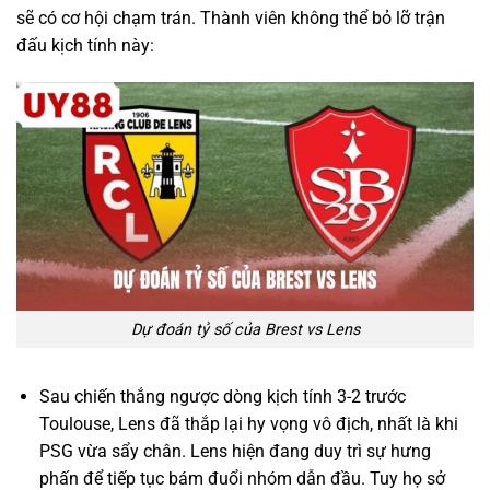
sẽ có cơ hội chạm trán. Thành viên không thể bỏ lỡ trận
đấu kịch tính này:
Dự đoán tỷ số của Brest vs Lens
Sau chiến thắng ngược dòng kịch tính 3-2 trước
Toulouse, Lens đã thắp lại hy vọng vô địch, nhất là khi
PSG vừa sẩy chân. Lens hiện đang duy trì sự hưng
phấn để tiếp tục bám đuổi nhóm dẫn đầu. Tuy họ sở